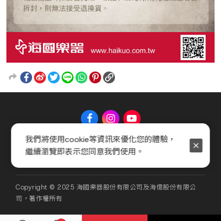
我們將使用cookie等資訊來優化您的體驗，
關於 Music Shop
聯絡我們
常見問題
會員服務條款
繼續瀏覽即表示您同意我們使用。
隱私權政策
官方聲明
Copyright © 2025 海國樂器股份有限公司及海億股份有限公
司，著作權所有