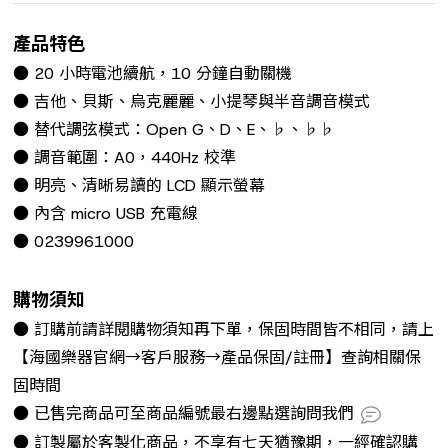
產品特色
● 20 小時電池續航，10 分鐘自動關機
● 吉他、貝斯、烏克麗麗、小提琴與半音調音模式
● 替代調弦模式：Open G、D、E、♭、♭♭
● 調音範圍：A0，440Hz 校準
● 明亮、清晰易讀的 LCD 顯示螢幕
● 內含 micro USB 充電線
● 0239961000
購物須知
● 訂購前請詳閱購物須知再下單，保固時間皆不相同，請上
【海國樂器官網→客戶服務→產品保固/註冊】查詢相關保
固時間
● 已售完商品可至商品編號最右邊點選詢問我們
● 訂製屬於客製化商品，不享有七天猶豫期，一經確認購