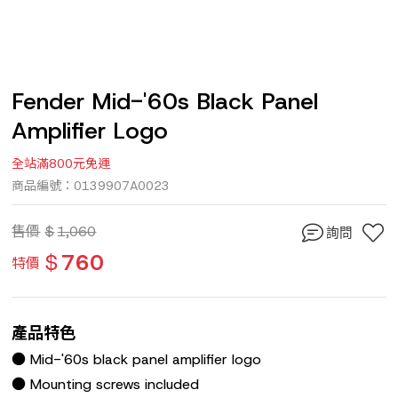
Fender Mid-'60s Black Panel
Amplifier Logo
全站滿800元免運
商品編號：0139907A0023
售價
$
1,060
詢問
$
760
特價
產品特色
● Mid-'60s black panel amplifier logo
● Mounting screws included