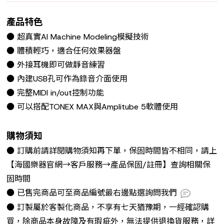
產品特色
● 超真實AI Machine Modeling模擬技術
● 體積輕巧，適合任何效果器盤
● 外接耳機即可做靜音練習
● 內建USB孔可作為錄音介面使用
● 完整MIDI in/out控制功能
● 可以搭配TONEX MAX與Amplitube 5軟體使用
購物須知
● 訂購前請詳閱購物須知再下單，保固時間皆不相同，請上
【海國樂器官網→客戶服務→產品保固/註冊】查詢相關保
固時間
● 已售完商品可至商品編號最右邊點選詢問我們
● 訂製屬於客製化商品，不享有七天猶豫期，一經確認購
買，除商品本身故障及有瑕疵外，無法提供退換貨服務，詳