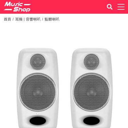
首頁
耳機 | 音響喇叭
監聽喇叭