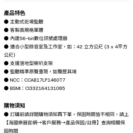
產品特色
● 主動式近場監聽
● 客製高規格單體
● 內建56-bit數位訊號處理器
● 適合小型錄音室及工作室，如：42 立方公尺 (3 x 4平方
公尺)
● 支援落地型喇叭支架
● 監聽精準原聲重現，如聲歷其境
● NCC：CCAB17LP1460T7
● BSMI：CI332164131085
購物須知
● 訂購前請詳閱購物須知再下單，保固時間皆不相同，請上
【海國樂器官網→客戶服務→產品保固/註冊】查詢相關保
固時間