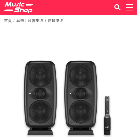
首頁
耳機 | 音響喇叭
監聽喇叭