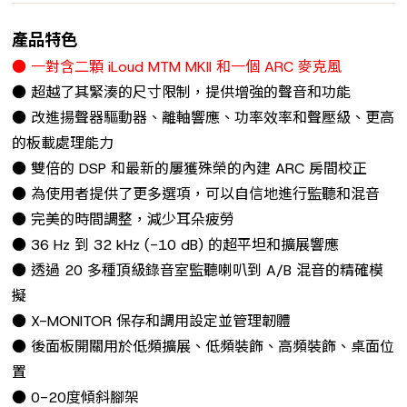
產品特色
● 一對含二顆 iLoud MTM MKII 和一個 ARC 麥克風
● 超越了其緊湊的尺寸限制，提供增強的聲音和功能
● 改進揚聲器驅動器、離軸響應、功率效率和聲壓級、更高
的板載處理能力
● 雙倍的 DSP 和最新的屢獲殊榮的內建 ARC 房間校正
● 為使用者提供了更多選項，可以自信地進行監聽和混音
● 完美的時間調整，減少耳朵疲勞
● 36 Hz 到 32 kHz (-10 dB) 的超平坦和擴展響應
● 透過 20 多種頂級錄音室監聽喇叭到 A/B 混音的精確模
擬
● X-MONITOR 保存和調用設定並管理韌體
● 後面板開關用於低頻擴展、低頻裝飾、高頻裝飾、桌面位
置
● 0-20度傾斜腳架