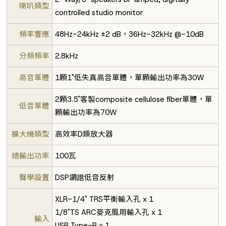
喇叭類型
controlled studio monitor
頻率響應
48Hz-24kHz ±2 dB，36Hz-32kHz @-10dB
分頻頻率
2.8kHz
高音單體
1顆1"低失真高音單體，單顆輸出功率為30W
2顆3.5"客製composite cellulose fiber單體，單
低音單體
顆輸出功率為70W
擴大機類型
高效率D類放大器
總輸出功率
100瓦
聲學設置
DSP調諧低音反射
XLR-1/4" TRS平衡輸入孔 x 1
1/8"TS ARC麥克風用輸入孔 x 1
輸入
USB Type-B x 1