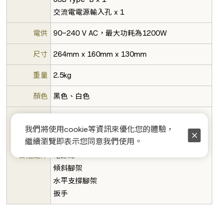
交流電電源輸入孔 x 1
電供
90-240 V AC，最大功耗為1200W
尺寸
264mm x 160mm x 130mm
重量
2.5kg
顏色
黑色、白色
ARC麥克風
我們將使用cookie等資訊來優化您的體驗，
ARC麥克風夾
繼續瀏覽即表示您同意我們使用。
XLR對1.8"TS連接線(ARC麥克風用/長度2.5m)
套組配件
電源線
傾斜腳架
水平支撐腳架
扳手