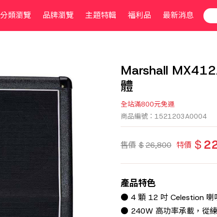
分類瀏覽
品牌瀏覽
主題特輯
福利品
最新消息
Marshall MX41
體
全站滿800元免運
商品編號：1521203A0004
$
2
售價
$
26,800
特價
產品特色
● 4 顆 12 吋 Celes
● 240W 高功率承載，