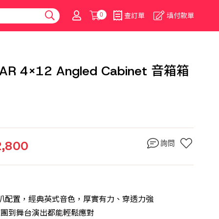
0
查訂單
填付款單
2AR 4x12 Angled Cabinet 音箱箱
2,800
詢問
tion 喇叭配置，經典英式音色，厚實有力、穿透力強
從練團到舞台演出都能輕鬆應對