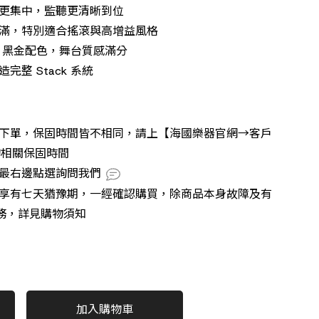
射更集中，監聽更清晰到位
飽滿，特別適合搖滾與高增益風格
型設計，黑金配色，舞台質感滿分
整 Stack 系統
再下單，保固時間皆不相同，請上【海國樂器官網→客戶
詢相關保固時間
號最右邊點選詢問我們
不享有七天猶豫期，一經確認購買，除商品本身故障及有
務，詳見購物須知
加入購物車