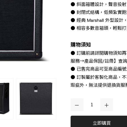
● 斜面箱體設計，聲音投
● 封閉式結構，低頻紮實
● 經典 Marshall 外
● 相容多數音箱頭，輕鬆打造完
購物須知
● 訂購前請詳閱購物須知
服務→產品保固/註冊】查
● 已售完商品可至商品編
● 訂製屬於客製化商品，
瑕疵外，無法提供退換貨服
立即購買