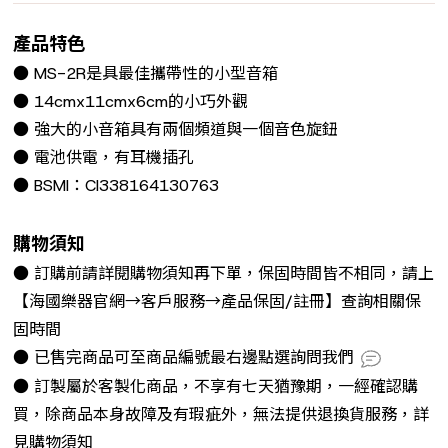
產品特色
● MS-2R是具最佳攜帶性的小型音箱
● 14cmx11cmx6cm的小巧外觀
● 強大的小音箱具有兩個頻道與一個音色旋鈕
● 電池供電，有耳機插孔
● BSMI：CI338164130763
購物須知
● 訂購前請詳閱購物須知再下單，保固時間皆不相同，請上
【海國樂器官網→客戶服務→產品保固/註冊】查詢相關保
固時間
● 已售完商品可至商品編號最右邊點選詢問我們
● 訂製屬於客製化商品，不享有七天猶豫期，一經確認購
買，除商品本身故障及有瑕疵外，無法提供退換貨服務，詳
見購物須知