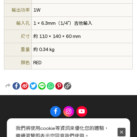
輸出功率
1W
輸入孔
1 x 6.3mm（1/4"）吉他輸入
尺寸
約 110 × 140 × 60 mm
重量
約 0.34 kg
顏色
RED
我們將使用cookie等資訊來優化您的體驗，
關於 Music Shop
聯絡我們
常見問題
會員服務條款
繼續瀏覽即表示您同意我們使用。