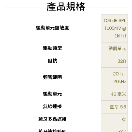
106 dB SPL
驅動單元靈敏度
(100mV @
1kHz)
驅動類型
動圈單元
阻抗
32Ω
20Hz-
頻響範圍
20kHz
驅動單元
40 毫米
無線連接
藍牙 5.3
藍牙多點連接
有
藍牙連接範圍