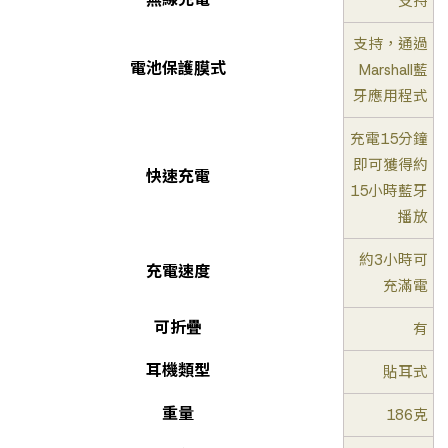
支持
支持，通過
電池保護膜式
Marshall藍
牙應用程式
充電15分鐘
即可獲得約
快速充電
15小時藍牙
播放
約3小時可
充電速度
充滿電
可折疊
有
耳機類型
貼耳式
重量
186克