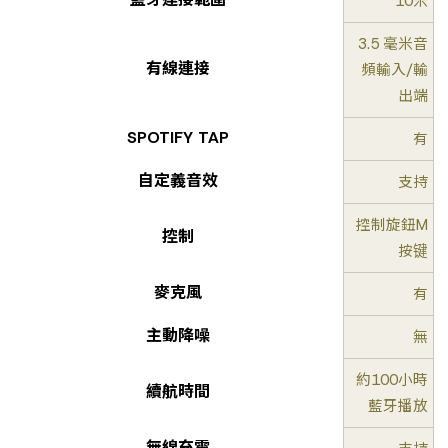
10米
3.5 毫米音
有線連接
頻輸入/輸
出端
SPOTIFY TAP
有
自定義音效
支持
控制旋鈕M
控制
按键
麥克風
有
主動降噪
無
約100小時
續航時間
藍牙播放
無線充電