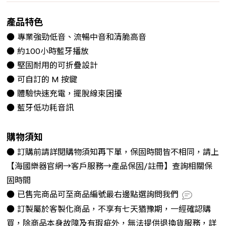
產品特色
● 專業強勁低音、流暢中音和清脆高音
● 約100小時藍牙播放
● 堅固耐用的可折疊設計
● 可自訂的 M 按鍵
● 體驗快速充電，擺脫線束困擾
● 藍牙低功耗音訊
購物須知
● 訂購前請詳閱購物須知再下單，保固時間皆不相同，請上
【海國樂器官網→客戶服務→產品保固/註冊】查詢相關保
固時間
● 已售完商品可至商品編號最右邊點選詢問我們
● 訂製屬於客製化商品，不享有七天猶豫期，一經確認購
買，除商品本身故障及有瑕疵外，無法提供退換貨服務，詳