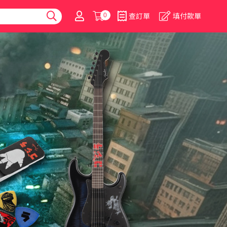
0
查訂單
填付款單