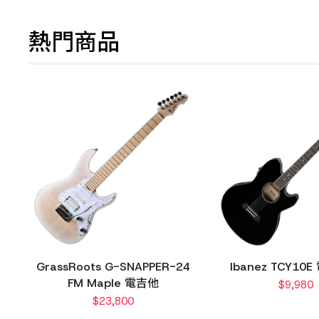
熱門商品
GrassRoots G-SNAPPER-24
Ibanez TCY10
FM Maple 電吉他
$
9,980
$
23,800