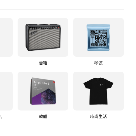
音箱
琴弦
叭
軟體
時尚生活