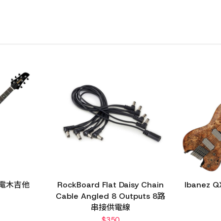
E 電木吉他
RockBoard Flat Daisy Chain
Ibanez
Cable Angled 8 Outputs 8路
串接供電線
$
350