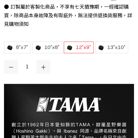
● 訂製屬於客製化商品，不享有七天猶豫期，一經確認購
買，除商品本身故障及有瑕疵外，無法提供退換貨服務，詳
見購物須知
8"x7"
10"x8"
12"x9"
13"x10"