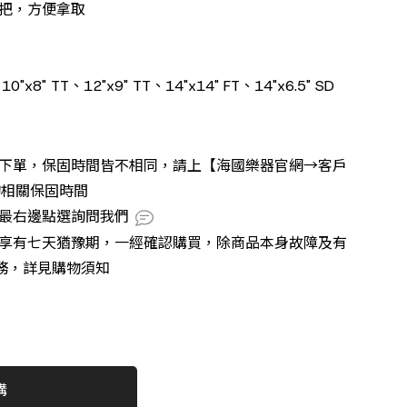
提把，方便拿取
x8" TT、12"x9" TT、14"x14" FT、14"x6.5" SD
再下單，保固時間皆不相同，請上【海國樂器官網→客戶
詢相關保固時間
號最右邊點選詢問我們
不享有七天猶豫期，一經確認購買，除商品本身故障及有
務，詳見購物須知
購