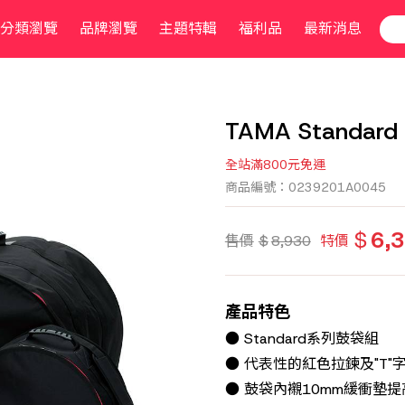
分類瀏覽
品牌瀏覽
主題特輯
福利品
最新消息
TAMA Standard
全站滿800元免運
商品編號：0239201A0045
$
6,
售價
$
8,930
特價
產品特色
● Standard系列鼓袋組
● 代表性的紅色拉鍊及"T"字
● 鼓袋內襯10mm緩衝墊