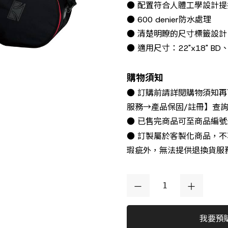
● 配置符合人體工學設計
● 600 denier防水處理
● 清楚明瞭的尺寸標籤設計
● 適用尺寸：22"x18" BD、10"
購物須知
● 訂購前請詳閱購物須知
服務→產品保固/註冊】查
● 已售完商品可至商品編
● 訂製屬於客製化商品，
瑕疵外，無法提供退換貨服
我要預