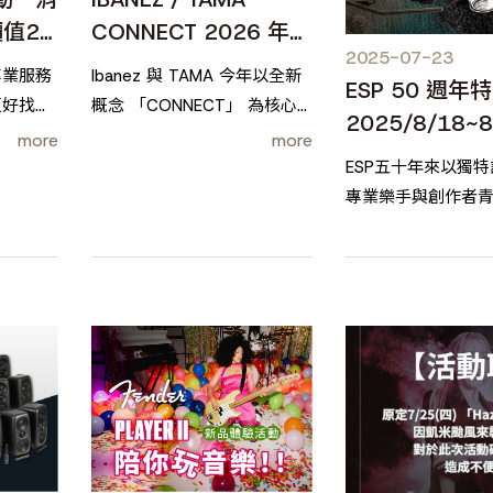
價值2
CONNECT 2026 年度
2025-07-23
新品發表派對
專業服務
Ibanez 與 TAMA 今年以全新
ESP 50 週年
更好找、
概念 「CONNECT」 為核心
2025/8/18~8
核心，打
概念，象徵品牌與樂手、科技
more
more
式線上選
與手感，以及舞台與創作之間
ESP五十年來以獨
更緊密的連結，正式揭開
專業樂手與創作者
2026 年度新品全系列的亮
一起來50週年紀念特
相。
的製琴美學。