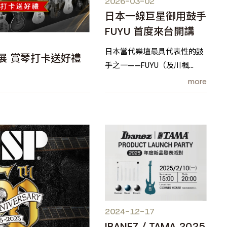
2026-03-02
日本一線巨星御用鼓手
FUYU 首度來台開講
日本當代樂壇最具代表性的鼓
海國50 𝐄𝐒𝐏特展 賞琴打卡送好禮
手之一——FUYU（及川楓
也），將於 2026 年 3 月 12
more
日首度來台舉辦專場講習會。
長期活躍於日本主流音樂舞台
的他，憑藉融合紐約街頭即興
精神與日本職人般精準細膩的
演奏風格，在眾多職業樂手中
脫穎而出，成為多位天王天后
級藝人最信賴的御用鼓手。
2024-12-17
IBANEZ / TAMA 2025