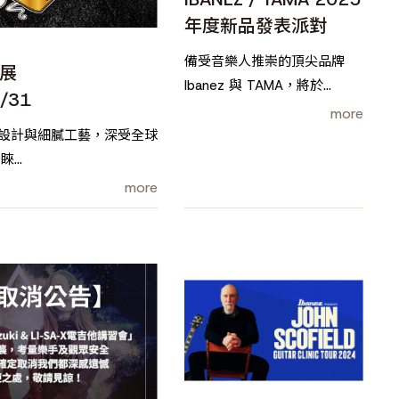
年度新品發表派對
備受音樂人推崇的頂尖品牌
特展
Ibanez 與 TAMA，將於
/31
2025 年推出全新力作！即將
more
給你感受音樂帶來的無限創意
特設計與細膩工藝，深受全球
與激情
青睞
展，體驗ESP 始終走前端
more