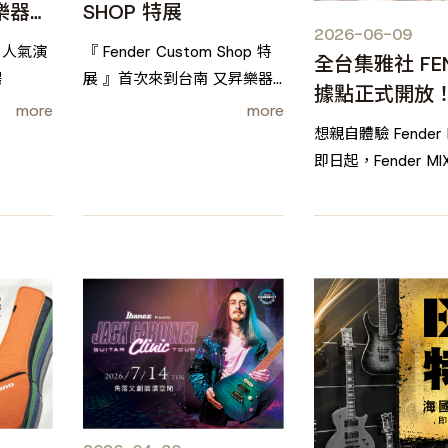
北樂器大
SHOP 特展
2026-06-09
這！
、人氣演
『 Fender Custom Shop 特
全台集雅社 FEN
場
展 』首次來到台南 又昇樂器
據點正式開放
崇明精選館
more
more
想親自體驗 Fender
即日起，Fender 
設置試聽據點