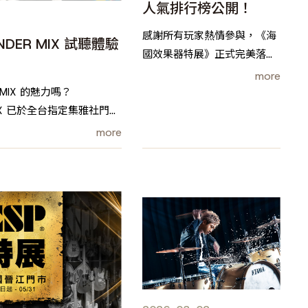
人氣排行榜公開！
感謝所有玩家熱情參與，《海
DER MIX 試聽體驗
國效果器特展》正式完美落
！
幕！本次特展集結超過百顆效
more
果器、橫跨多家經典品牌，從
 MIX 的魅力嗎？
經典破音、空間系效果，到冷
MIX 已於全台指定集雅社門市
門神物，讓玩家一次踩遍各種
more
夢幻音色。