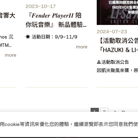
2023-10-17
際音響大
『𝑭𝒆𝒏𝒅𝒆𝒓 𝑷𝒍𝒂𝒚𝒆𝒓𝑰𝑰 陪
你玩音樂』 新品體驗
2024-07-23
活動二重奏 ✨
mos 沉
☀ 活動日期：9/9~11/9
【活動取消公告】
MTM
more
「HAZUKI & 
le 11 亮
more
會」
音響大展
🔺活動取消公告
因凱米颱風來襲，原定7/
LI-SA-X電吉他講
確定取消。
海國樂器關心您 ，
-
1
2
已購票的觀眾將全
洽 #INDIEVOX
用cookie等資訊來優化您的體驗，繼續瀏覽即表示您同意我們
辦理，申請退票受理