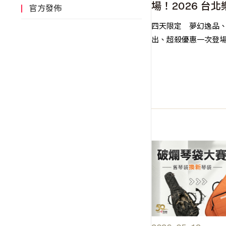
場！2026 台
官方發佈
展必逛攤位就在
四天限定 夢幻逸品
出、超殺優惠一次登