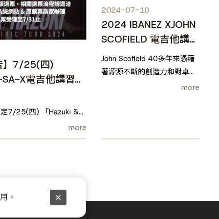
2024-07-10
2024 IBANEZ XJOHN
SCOFIELD 電吉他講習
會
John Scofield 40多年來憑藉
7/25(四)
著源源不斷的創造力和對卓越
LI-SA-X電吉他講習
的持久追求，他的音樂影響了
more
後來數以萬計的爵士樂手。除
了創新魔幻的演奏技巧，他的
25(四) 「Hazuki &
現場演奏更是令人難忘！
習會」
more
2024年9月10日，John
Scofield即將來台演奏及座
颱風期間請注意安全
談，熱愛爵士樂的你千萬別錯
過！
額退票，相關退票流程請逕
售票系統網站 & #原購票商家
使用。
至7/31止