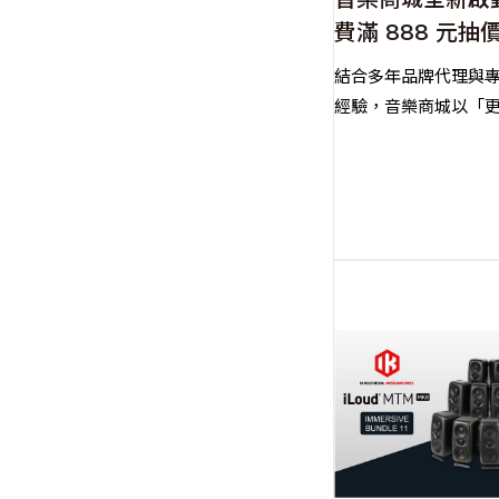
費滿 888 元抽
萬元藍牙喇叭
結合多年品牌代理與
經驗，音樂商城以「
更好選、更好逛」為
造專屬音樂人的一站
物平台