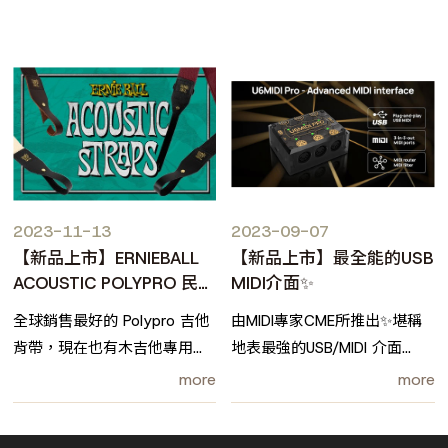
2023-11-13
2023-09-07
【新品上市】ERNIEBALL
【新品上市】最全能的USB
ACOUSTIC POLYPRO 民謠
MIDI介面✨
背帶✨
全球銷售最好的 Polypro 吉他
由MIDI專家CME所推出✨堪稱
背帶，現在也有木吉他專用款
地表最強的USB/MIDI 介面
囉！
外型小巧，功能卻相當強大❗
more
more