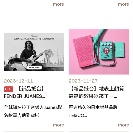
讓美廠專美於前
撞出什麼新火花呢？
more
more
2023-12-11
2023-11-27
【新品抵台】
【新品抵台】地表上顏質
FENDER JUANES
最高的效果器來了－
STRATOCASTER 簽名款電
TEISCO ✨
全球知名拉丁音樂人Juanes聯
歷史悠久的日本樂器品牌
吉他
名款電吉他到貨啦
TEISCO
以獨特的日本美學風格設計與
more
more
出色的音質著稱