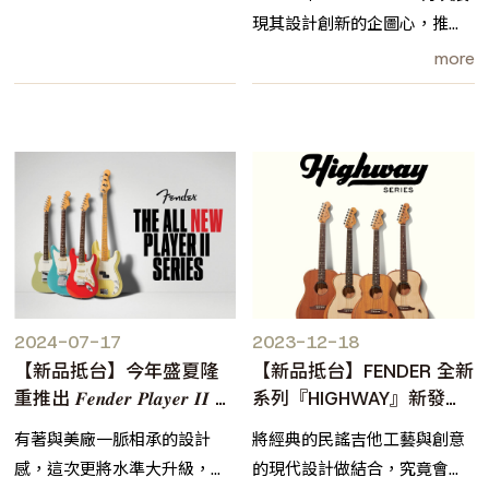
STARCASTER 的大膽融合
現其設計創新的企圖心，推出
一款極具話題性的限量電吉他
more
——Made in Japan Limited
Starmaster。這款新作大膽地
結合了 Jazzmaster 的琴體輪
廓與 Starcaster 的階梯式大
型琴頭，不僅在視覺上引人注
目，也在結構與音色上帶來耳
目一新的體驗。
2024-07-17
2023-12-18
【新品抵台】今年盛夏隆
【新品抵台】FENDER 全新
重推出 𝑭𝒆𝒏𝒅𝒆𝒓 𝑷𝒍𝒂𝒚𝒆𝒓 𝑰𝑰 全
系列『HIGHWAY』新發售
系列
✨
有著與美廠一脈相承的設計
將經典的民謠吉他工藝與創意
感，這次更將水準大升級，不
的現代設計做結合，究竟會碰