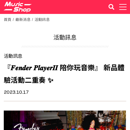
首頁
最新消息
活動訊息
活動訊息
活動訊息
『𝑭𝒆𝒏𝒅𝒆𝒓 𝑷𝒍𝒂𝒚𝒆𝒓𝑰𝑰 陪你玩音樂』 新品體
驗活動二重奏 ✨
2023.10.17