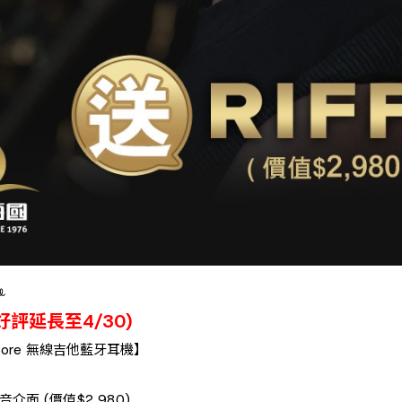
ꔛ
好評延長至4/30)
eo Core 無線吉他藍牙耳機】
 𝐑𝐈𝐅𝐅 錄音介面 (價值$2,980)