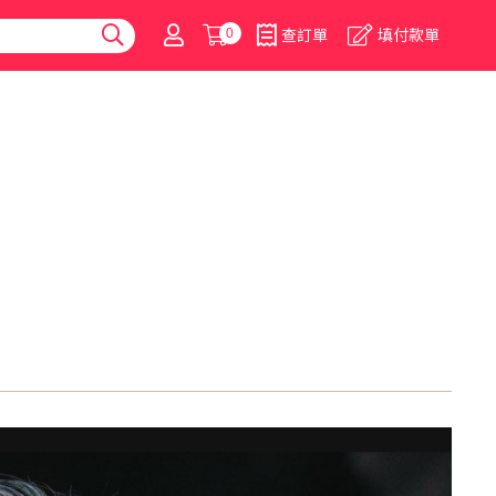
0
查訂單
填付款單