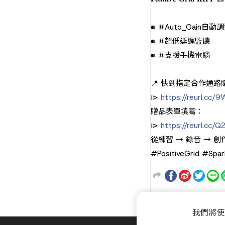
⁌ #Auto_Gain自
⁌ #超低延遲監聽
⁌ #支援手機電腦
📍 快到指定合作通路
⧐
https://reurl.cc/
贈品表單填寫：
⧐
https://reurl.cc/
從練習 → 錄音 → 
#PositiveGrid #Sp
我們將使