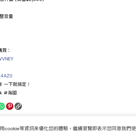
動調整音量
購買：
9WVNEY
Q24AZ0
創作 一下就搞定！
ark #海國
用cookie等資訊來優化您的體驗，繼續瀏覽即表示您同意我們