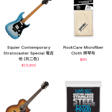
Squier Contemporary
RockCare Microfiber
Stratocaster Special 電吉
Cloth 擦琴布
他 (共二色)
$
80
$
19,800