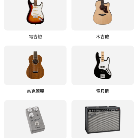
電吉他
木吉他
烏克麗麗
電貝斯