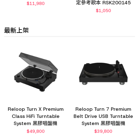
定參考歌本 RSK200145
$
11,980
$
1,050
最新上架
Reloop Turn X Premium
Reloop Turn 7 Premium
Class HiFi Turntable
Belt Drive USB Turntable
System 黑膠唱盤機
System 黑膠唱盤機
$
49,800
$
39,800