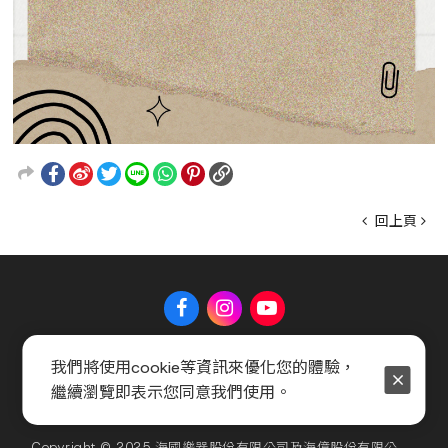
回上頁
我們將使用cookie等資訊來優化您的體驗，
關於 Music Shop
聯絡我們
常見問題
會員服務條款
繼續瀏覽即表示您同意我們使用。
隱私權政策
官方聲明
Copyright © 2025 海國樂器股份有限公司及海億股份有限公