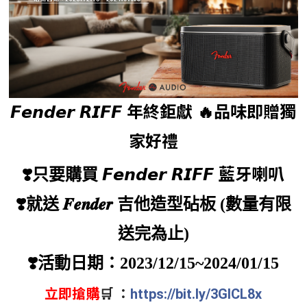
𝙁𝙚𝙣𝙙𝙚𝙧 𝙍𝙄𝙁𝙁 年終鉅獻 🔥品味即贈獨
家好禮
𝙁𝙚𝙣𝙙𝙚𝙧 𝙍𝙄𝙁𝙁 藍牙喇叭
❣️只要購買
𝑭𝒆𝒏𝒅𝒆𝒓
❣️就送
吉他造型砧板 (數量有限
送完為止)
❣️活動日期：2023/12/15~2024/01/15
立即搶購
🛒 ：
https://bit.ly/3GICL8x