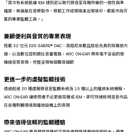
「首次有系統能讓 IEM 達到足以取代錄音室耳機所需的一致性與準
確度，無論是在音樂製作、移動工作或現場演出環境中，都能作為可
靠的專業監聽工具。」
兼顧便利與音質的專業表現
搭載 32 位元 ESS SABRE® DAC、高阻尼係數且超低失真的耳機放大
器，以及數位控制類比音量電路，ARC ON•EAR 帶來毫不妥協的發
燒級音質表現，完整呈現每個聲音細節
更進一步的虛擬監聽技術
透過超過 20 種虛擬錄音室監聽系統及 15 種以上的播放系統模擬，
ARC ON•EAR 讓使用者不必更換耳機或 IEM，即可快速檢視混音作品
在各種聆聽環境與播放設備上的表現
帶來值得信賴的監聽體驗
ARC ON•EAR 將高精度耳機校正與先進物理建模技術相結合，精準