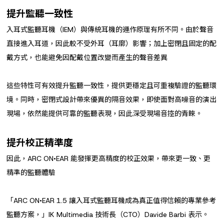
提升監聽一致性
入耳式監聽耳機（IEM）與傳統耳機的運作原理有所不同。由於聲音
直接進入耳道，因此較不受外耳（耳廓）影響；加上密閉且固定的配
戴方式，也能避免因配戴位置改變而產生的聲音差異
這些特性可有效提升監聽一致性，提供更穩定且可重複驗證的監聽環
境。同時，密閉式設計帶來優異的隔音效果，即使面對高噪音的演出
現場，依然能提供可靠的監聽表現，因此深受現場音控的青睞。
提升校正精準度
因此，ARC ON•EAR 能發揮更高精度的校正效果，帶來更一致、更
精準的監聽體驗
「ARC ON•EAR 1.5 讓入耳式監聽耳機成為真正值得信賴的專業參考
監聽方案，」IK Multimedia 技術長（CTO）Davide Barbi 表示。