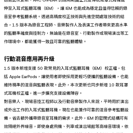
伸至入耳式監聽耳機（IEM），讓 IEM 也能成為穩定且值得信賴的錄
音室參考監聽系統。透過高精度校正技術與先進空間處理技術的結
合，1.5 版本為錄音工程師、音樂製作人及表演工作者帶來更高水準
的監聽準確度與控制力，無論是在錄音室、行動製作或現場演出等工
作環境中，都能獲得一致且可靠的監聽體驗。
行動混音應用再升級
1.5 版本新增支援 50 款常見的入耳式監聽耳機（IEM）校正檔，包
括 Apple EarPods，讓使用者即使採用更輕巧便攜的監聽設備，也能
維持精準的混音與監聽表現。此外，本次更新也同步新增 10 款耳罩
式耳機校正檔，進一步擴充支援設備陣容。
對音樂人、現場音控工程師以及行動音樂製作人來說，平時用於演出
或外出工作的入耳式監聽耳機，現在也能兼作可靠的混音參考監聽設
備，省去額外攜帶錄音室耳機的需求。此外，IEM 的密閉式結構可有
效隔絕外界噪音，即使身處飛機、列車或演出場館等高噪音環境，依