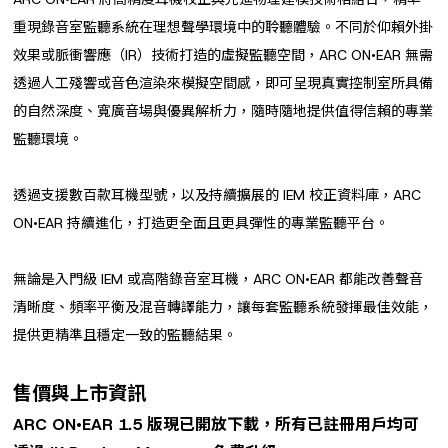
重現錄音室監聽系統在理想聲學環境中的聆聽體驗。不同於仰賴外掛
效果或脈衝響應（IR）技術打造的虛擬監聽空間，ARC ON•EAR 無需
透過人工殘響或音色渲染來模擬空間感，即可呈現真實控制室所具備
的自然深度、寬廣音場與優異解析力，隨時隨地提供值得信賴的專業
監聽環境。
透過支援數百款耳機型號，以及持續擴展的 IEM 校正資料庫，ARC
ON•EAR 持續進化，打造更全面且更具彈性的專業監聽平台。
無論是入門級 IEM 或高階錄音室耳機，ARC ON•EAR 都能改善聲音
清晰度、頻率平衡及混音轉譯能力，讓每套監聽系統發揮最佳效能，
提供更精準且穩定一致的監聽結果。
售價與上市資訊
ARC ON•EAR 1.5
版現已開放下載，所有已註冊用戶均可