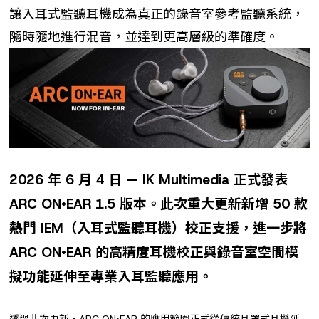
讓入耳式監聽耳機成為真正的錄音室參考監聽系統，
隨時隨地進行混音，並達到更高層級的準確度。
2026
年
6
月
4
日
— IK Multimedia
正式發表
ARC ON
•EAR 1.5
版本。此次重大更新新增
50
款
熱門
IEM
（入耳式監聽耳機）校正支援，進一步將
ARC ON
•EAR
的高精度耳機校正與錄音室空間模
擬功能延伸至專業入耳監聽應用。
透過此次更新，ARC ON•EAR 的應用範圍正式從傳統耳罩式耳機延